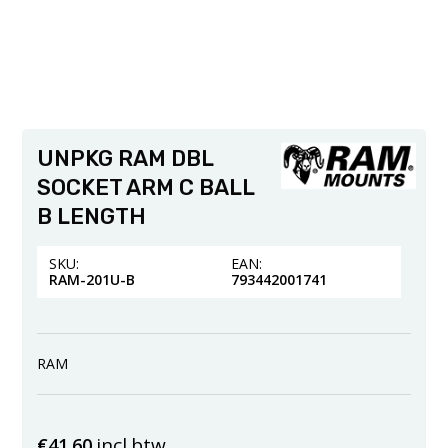
UNPKG RAM DBL
SOCKET ARM C BALL
B LENGTH
SKU:
EAN:
RAM-201U-B
793442001741
RAM
incl.btw
€
41.60