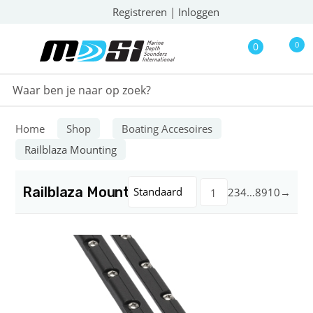
Registreren
|
Inloggen
0
0
Home
Shop
Boating Accesoires
Railblaza Mounting
Railblaza Mounting
Standaard
2
3
4
…
8
9
10
→
1