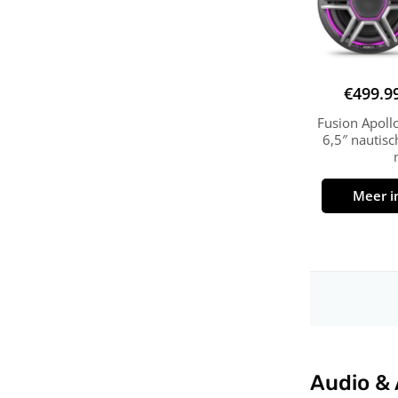
€
499.9
Fusion Apoll
6,5″ nautisc
Meer i
Audio &