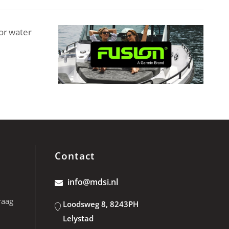
or water
Contact
info@mdsi.nl
raag
Loodsweg 8, 8243PH
Lelystad