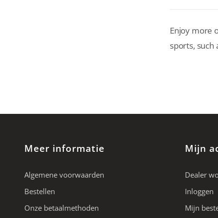
Enjoy more o
sports, such 
Meer informatie
Mijn a
Algemene voorwaarden
Dealer w
Bestellen
Inloggen
Onze betaalmethoden
Mijn best