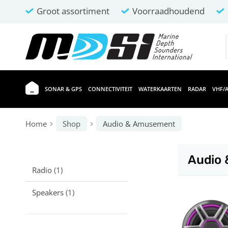
Groot assortiment
Voorraadhoudend
SONAR & GPS
CONNECTIVITEIT
WATERKAARTEN
RADAR
VHF/A
Home
Shop
Audio & Amusement
Audio
Radio
(1)
Speakers
(1)