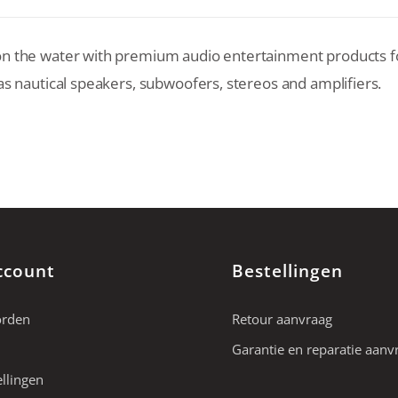
n the water with premium audio entertainment products f
as nautical speakers, subwoofers, stereos and amplifiers.
ccount
Bestellingen
orden
Retour aanvraag
Garantie en reparatie aanv
ellingen