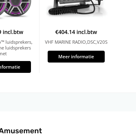
9
incl.btw
€
404.14
incl.btw
o™ luidsprekers,
VHF MARINE RADIO,DSC,V20S
he luidsprekers
met
Meer informatie
nformatie
 Amusement