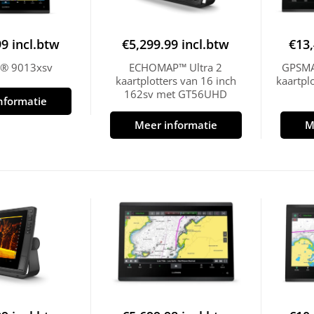
99
incl.btw
€
5,299.99
incl.btw
€
13
® 9013xsv
ECHOMAP™ Ultra 2
GPSMA
kaartplotters van 16 inch
kaartpl
162sv met GT56UHD
nformatie
Meer informatie
M