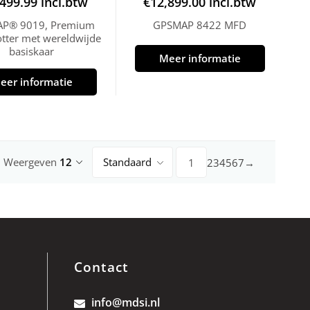
,499.99
incl.btw
€
12,899.00
incl.btw
P® 9019, Premium
GPSMAP 8422 MFD
otter met wereldwijde
basiskaar
Meer informatie
eer informatie
Weergeven
12
Standaard
2
3
4
5
6
7
→
1
Contact
info@mdsi.nl