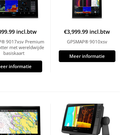
099.99
incl.btw
€
3,999.99
incl.btw
® 9017xsv Premium
GPSMAP® 9010xsv
otter met wereldwijde
basiskaart
Meer informatie
eer informatie