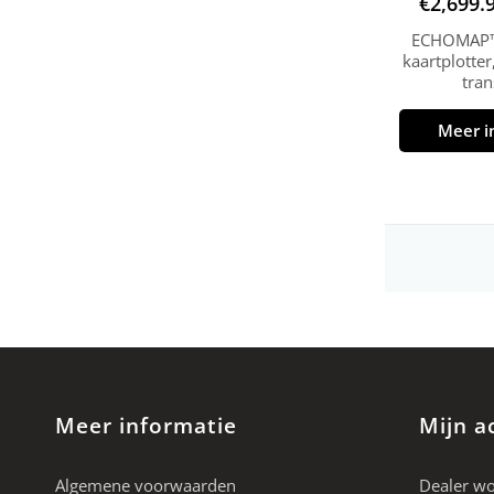
€
2,699.
ECHOMAP™ 
kaartplotte
tra
Meer i
Meer informatie
Mijn a
Algemene voorwaarden
Dealer w