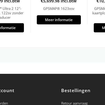
99
incl.btw
€
5,699.98
incl.btw
€
10
Ultra 2 12″-
GPSMAP® 1623xsv
GPSMA
r, 122sv zonder
kaartpl
nsducer
Meer informatie
nformatie
M
ccount
Bestellingen
orden
Retour aanvraag