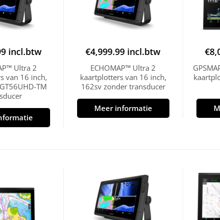
99
incl.btw
€
4,999.99
incl.btw
€
8,
™ Ultra 2
ECHOMAP™ Ultra 2
GPSMAP
rs van 16 inch,
kaartplotters van 16 inch,
kaartpl
 GT56UHD-TM
162sv zonder transducer
nsducer
Meer informatie
M
nformatie