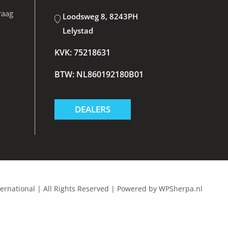
raag
Loodsweg 8, 8243PH
Lelystad
KVK: 75218631
BTW: NL860192180B01
DEALERS
ternational
|
All Rights Reserved
|
Powered by
WPSherpa.nl