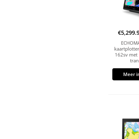
€
5,299.
ECHOMAP
kaartplotte
162sv met
tra
Meer i