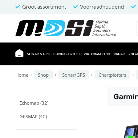
Groot assortiment
Voorraadhoudend
SONAR & GPS
CONNECTIVITEIT
WATERKAARTEN
RADAR
VHF/A
Home
Shop
Sonar/GPS
Chartplotters
Garmi
Echomap
(32)
GPSMAP
(40)