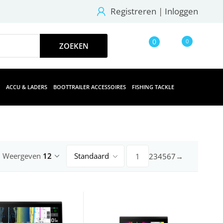
Registreren
|
Inloggen
0
0
ACCU & LADERS
BOOTTRAILER ACCESSOIRES
FISHING TACKLE
Weergeven
12
Standaard
2
3
4
5
6
7
→
1