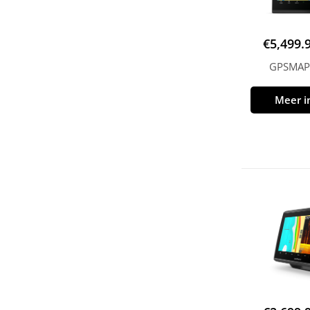
€
5,499.
GPSMAP
Meer i