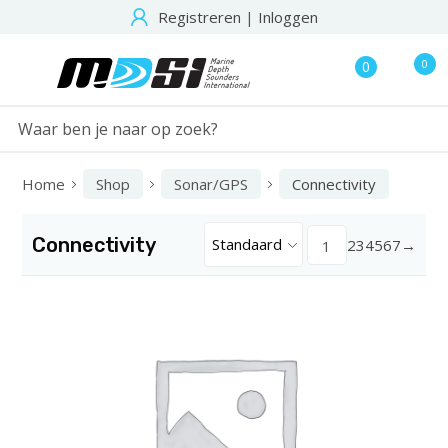
Registreren
|
Inloggen
0
0
Home
Shop
Sonar/GPS
Connectivity
Connectivity
Standaard
2
3
4
5
6
7
→
1