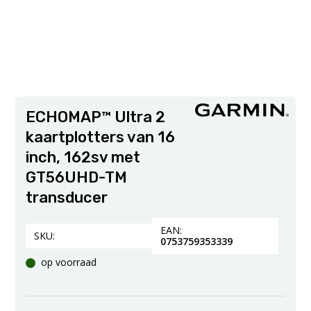
ECHOMAP™ Ultra 2
kaartplotters van 16
inch, 162sv met
GT56UHD-TM
transducer
EAN:
SKU:
0753759353339
op voorraad