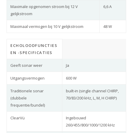
Maximale opgenomen stroom bij 12 V
6,6 A
gelijkstroom
Maximaal vermogen bij 10 V gelijkstroom
48 W
ECHOLOODFUNCTIES
EN -SPECIFICATIES
Geeft sonar weer
Ja
Uitgangsvermogen
600 W
Traditionele sonar
built-in (single channel CHIRP,
(dubbele
70/83/200 kHz, L, M, H CHIRP)
frequentie/bundel)
ClearVü
Ingebouwd
260/455/800/1000/1200 kHz