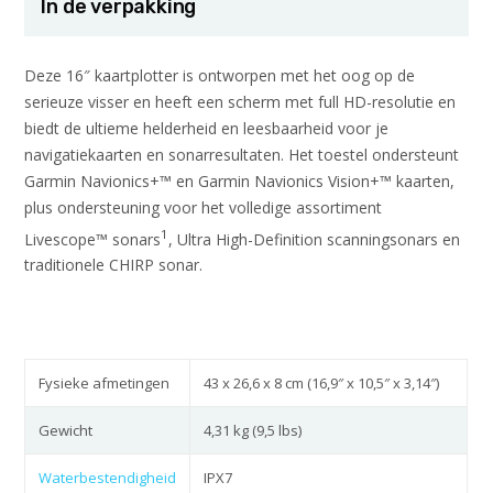
In de verpakking
Deze 16″ kaartplotter is ontworpen met het oog op de
serieuze visser en heeft een scherm met full HD-resolutie en
biedt de ultieme helderheid en leesbaarheid voor je
navigatiekaarten en sonarresultaten. Het toestel ondersteunt
Garmin Navionics+™ en Garmin Navionics Vision+™ kaarten,
plus ondersteuning voor het volledige assortiment
1
Livescope™ sonars
, Ultra High-Definition scanningsonars en
traditionele CHIRP sonar.
Fysieke afmetingen
43 x 26,6 x 8 cm (16,9″ x 10,5″ x 3,14″)
Gewicht
4,31 kg (9,5 lbs)
Waterbestendigheid
IPX7