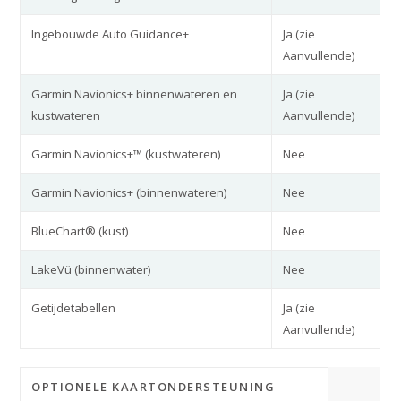
Ingebouwde Auto Guidance+
Ja (zie
Aanvullende)
Garmin Navionics+ binnenwateren en
Ja (zie
kustwateren
Aanvullende)
Garmin Navionics+™ (kustwateren)
Nee
Garmin Navionics+ (binnenwateren)
Nee
BlueChart® (kust)
Nee
LakeVü (binnenwater)
Nee
Getijdetabellen
Ja (zie
Aanvullende)
OPTIONELE KAARTONDERSTEUNING