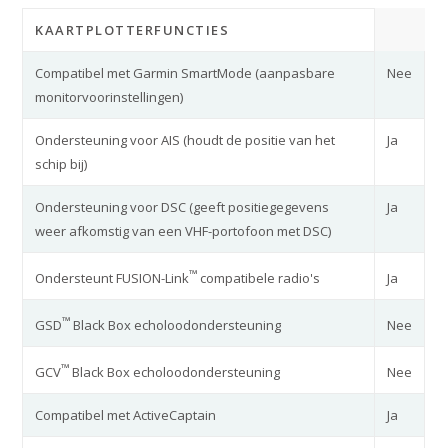
KAARTPLOTTERFUNCTIES
Compatibel met Garmin SmartMode (aanpasbare
Nee
monitorvoorinstellingen)
Ondersteuning voor AIS (houdt de positie van het
Ja
schip bij)
Ondersteuning voor DSC (geeft positiegegevens
Ja
weer afkomstig van een VHF-portofoon met DSC)
™
Ja
Ondersteunt FUSION-Link
compatibele radio's
™
Nee
GSD
Black Box echoloodondersteuning
™
Nee
GCV
Black Box echoloodondersteuning
Compatibel met ActiveCaptain
Ja