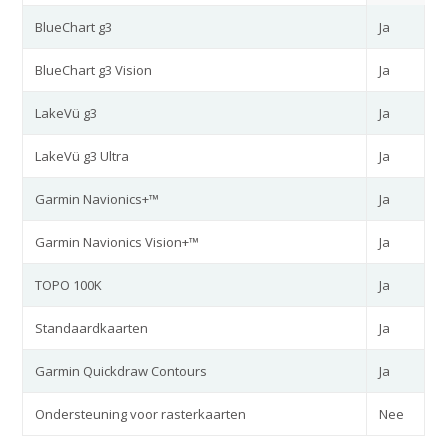
BlueChart g3
Ja
BlueChart g3 Vision
Ja
LakeVü g3
Ja
LakeVü g3 Ultra
Ja
Garmin Navionics+™
Ja
Garmin Navionics Vision+™
Ja
TOPO 100K
Ja
Standaardkaarten
Ja
Garmin Quickdraw Contours
Ja
Ondersteuning voor rasterkaarten
Nee