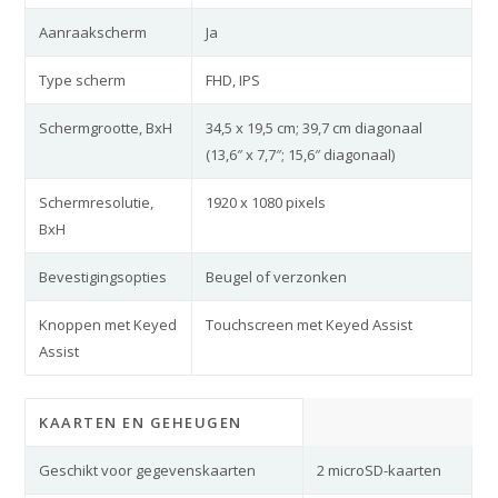
Aanraakscherm
Ja
Type scherm
FHD, IPS
Schermgrootte, BxH
34,5 x 19,5 cm; 39,7 cm diagonaal
(13,6″ x 7,7″; 15,6″ diagonaal)
Schermresolutie,
1920 x 1080 pixels
BxH
Bevestigingsopties
Beugel of verzonken
Knoppen met Keyed
Touchscreen met Keyed Assist
Assist
KAARTEN EN GEHEUGEN
Geschikt voor gegevenskaarten
2 microSD-kaarten