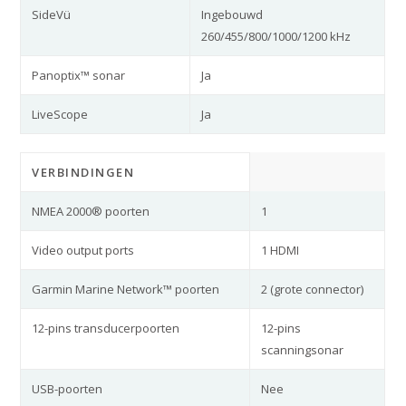
SideVü
Ingebouwd
260/455/800/1000/1200 kHz
Panoptix™ sonar
Ja
LiveScope
Ja
VERBINDINGEN
NMEA 2000® poorten
1
Video output ports
1 HDMI
Garmin Marine Network™ poorten
2 (grote connector)
12-pins transducerpoorten
12-pins
scanningsonar
USB-poorten
Nee