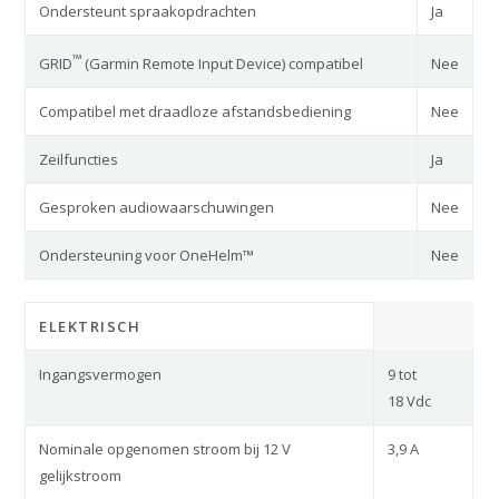
Ondersteunt spraakopdrachten
Ja
™
Nee
GRID
(Garmin Remote Input Device) compatibel
Compatibel met draadloze afstandsbediening
Nee
Zeilfuncties
Ja
Gesproken audiowaarschuwingen
Nee
Ondersteuning voor OneHelm™
Nee
ELEKTRISCH
Ingangsvermogen
9 tot
18 Vdc
Nominale opgenomen stroom bij 12 V
3,9 A
gelijkstroom