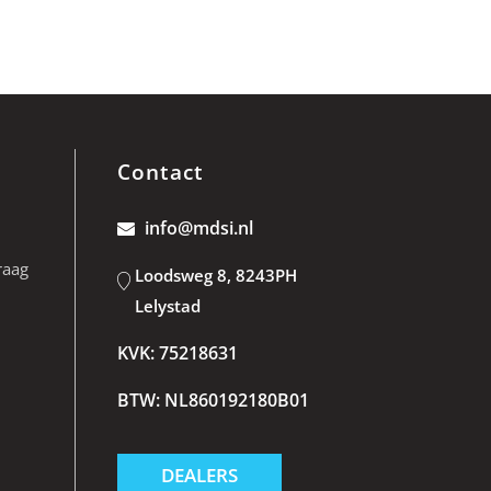
Contact
info@mdsi.nl
raag
Loodsweg 8, 8243PH
Lelystad
KVK: 75218631
BTW: NL860192180B01
DEALERS