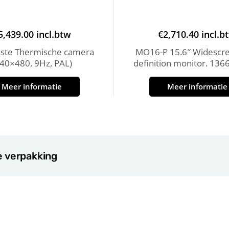
5,439.00
incl.btw
€
2,710.40
incl.b
aste Thermische camera
MO16-P 15.6″ Widescre
640×480, 9Hz, PAL)
definition monitor. 136
Meer informatie
Meer informatie
e verpakking