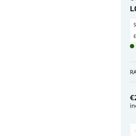
L
R
€
in