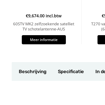
€
9,674.00
incl.btw
€
60STV MK2 zelfzoekende satelliet
T270 v
TV schotelantenne-AUS
(
Meer informatie
Beschrijving
Specificatie
In d