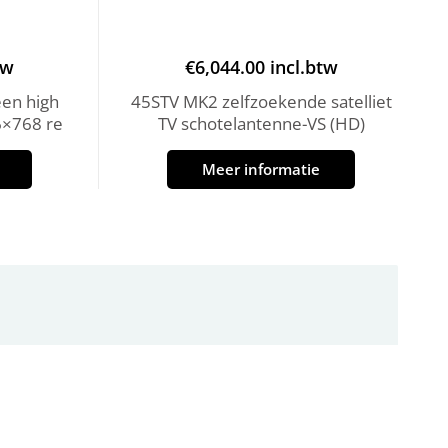
tw
€
6,044.00
incl.btw
en high
45STV MK2 zelfzoekende satelliet
6×768 re
TV schotelantenne-VS (HD)
Meer informatie