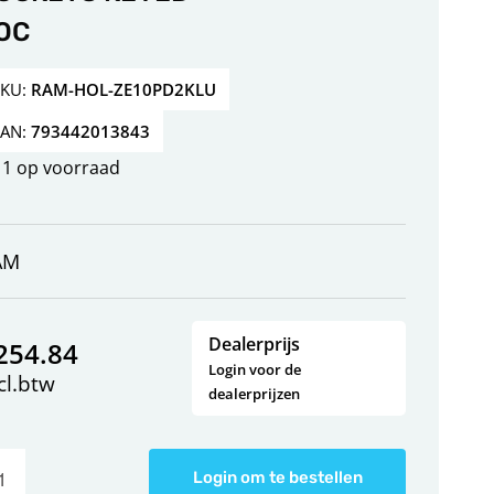
OC
SKU:
RAM-HOL-ZE10PD2KLU
EAN:
793442013843
1 op voorraad
AM
Dealerprijs
254.84
Login voor de
cl.btw
dealerprijzen
Login om te bestellen