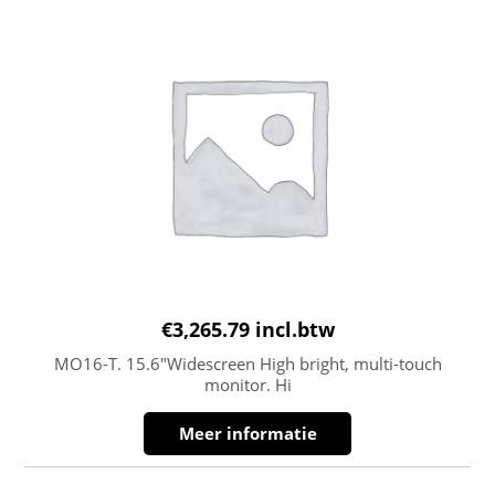
€
3,265.79
incl.btw
MO16-T. 15.6″Widescreen High bright, multi-touch
monitor. Hi
Meer informatie