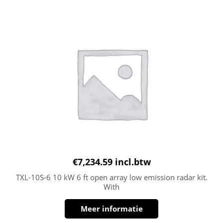
€
7,234.59
incl.btw
TXL-10S-6 10 kW 6 ft open array low emission radar kit.
With
Meer informatie