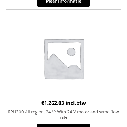
Meer informatie
€
1,262.03
incl.btw
RPU300 All region, 24 V: With 24 V motor and same flow
rate