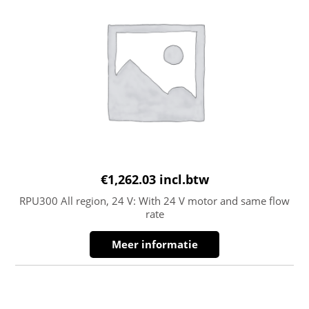
€
1,262.03
incl.btw
RPU300 All region, 24 V: With 24 V motor and same flow
rate
Meer informatie