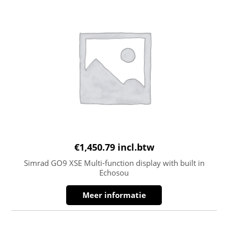
€
1,450.79
incl.btw
Simrad GO9 XSE Multi-function display with built in
Echosou
Meer informatie