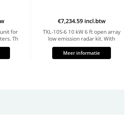
tw
€
7,234.59
incl.btw
unit for
TXL-10S-6 10 kW 6 ft open array
ers. Th
low emission radar kit. With
Meer informatie