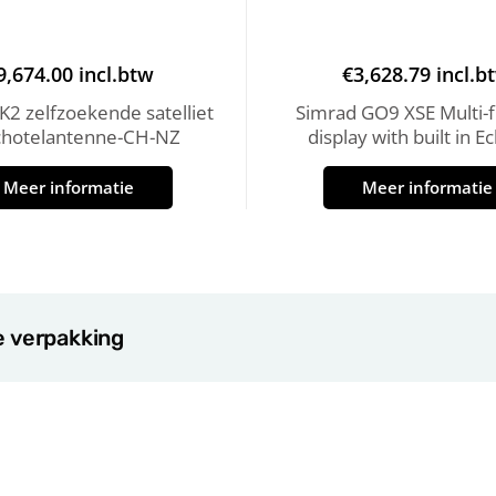
9,674.00
incl.btw
€
3,628.79
incl.b
2 zelfzoekende satelliet
Simrad GO9 XSE Multi-f
chotelantenne-CH-NZ
display with built in 
Meer informatie
Meer informatie
e verpakking