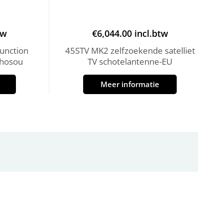
tw
€
6,044.00
incl.btw
unction
45STV MK2 zelfzoekende satelliet
Echosou
TV schotelantenne-EU
Meer informatie