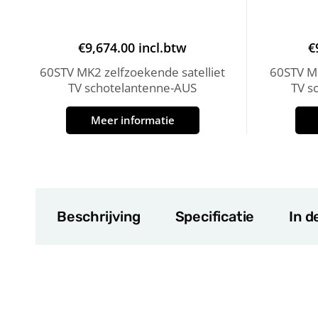
€
9,674.00
incl.btw
€
60STV MK2 zelfzoekende satelliet
60STV MK
TV schotelantenne-AUS
TV s
Meer informatie
Beschrijving
Specificatie
In d