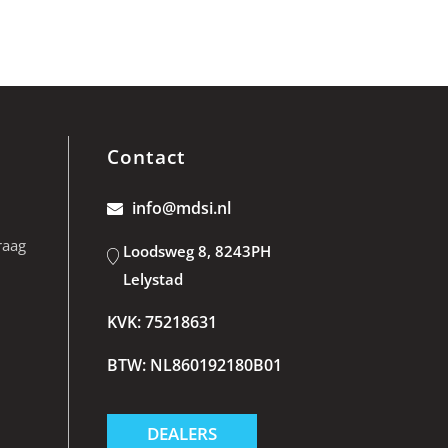
Contact
info@mdsi.nl
raag
Loodsweg 8, 8243PH
Lelystad
KVK: 75218631
BTW: NL860192180B01
DEALERS