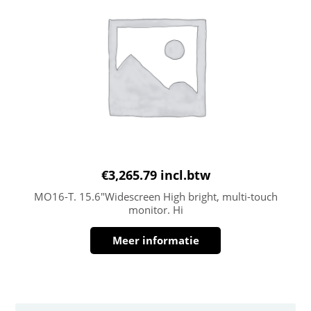
€
3,265.79
incl.btw
MO16-T. 15.6″Widescreen High bright, multi-touch
monitor. Hi
Meer informatie