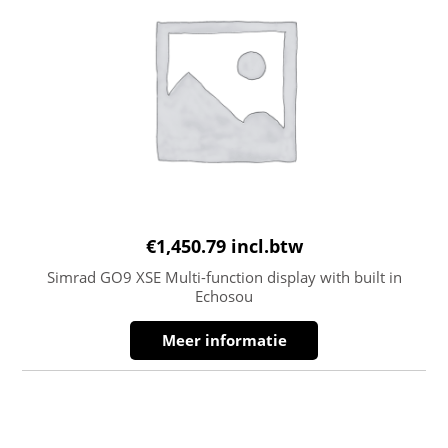
€
1,450.79
incl.btw
Simrad GO9 XSE Multi-function display with built in
Echosou
Meer informatie