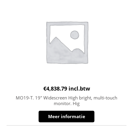
€
4,838.79
incl.btw
MO19-T. 19″ Widescreen High bright, multi-touch
monitor. Hig
Meer informatie