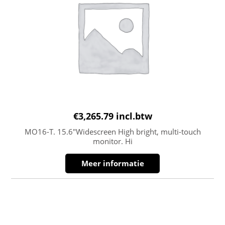
€
3,265.79
incl.btw
MO16-T. 15.6″Widescreen High bright, multi-touch
monitor. Hi
Meer informatie