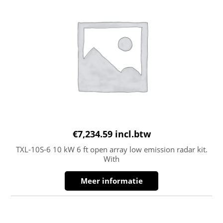
€
7,234.59
incl.btw
TXL-10S-6 10 kW 6 ft open array low emission radar kit.
With
Meer informatie