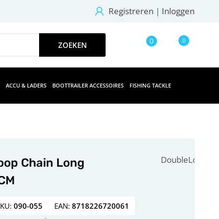
Registreren
|
Inloggen
0
0
ACCU & LADERS
BOOTTRAILER ACCESSOIRES
FISHING TACKLE
DoubleLock
oop Chain Long
CM
SKU:
090-055
EAN:
8718226720061