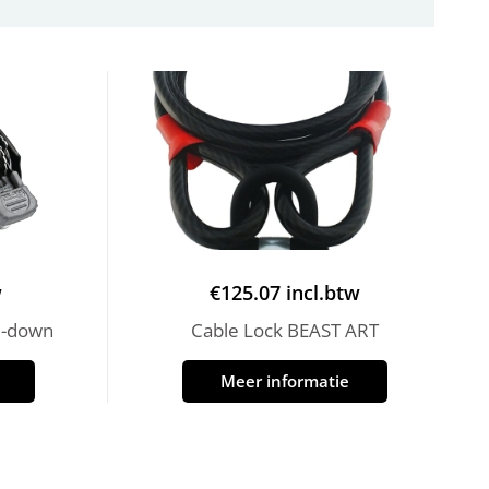
w
€
125.07
incl.btw
e-down
Cable Lock BEAST ART
Meer informatie