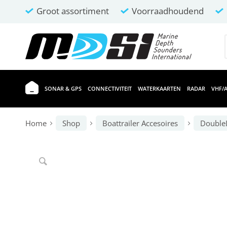
Groot assortiment
Voorraadhoudend
SONAR & GPS
CONNECTIVITEIT
WATERKAARTEN
RADAR
VHF/A
Home
Shop
Boattrailer Accesoires
Double