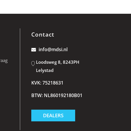
Contact
info@mdsi.nl
raag
Loodsweg 8, 8243PH
Lelystad
KVK: 75218631
BTW: NL860192180B01
DEALERS