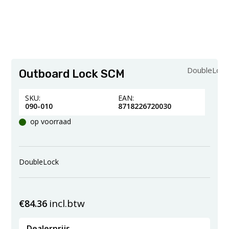
DoubleLock
Outboard Lock SCM
SKU:
EAN:
090-010
8718226720030
op voorraad
DoubleLock
incl.btw
€
84.36
Dealerprijs