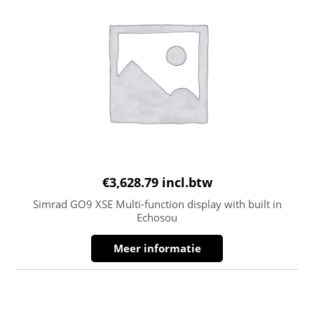
€
3,628.79
incl.btw
Simrad GO9 XSE Multi-function display with built in
Echosou
Meer informatie