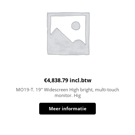
€
4,838.79
incl.btw
MO19-T. 19″ Widescreen High bright, multi-touch
monitor. Hig
Meer informatie