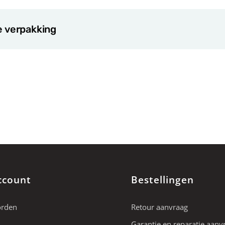
e verpakking
ccount
Bestellingen
orden
Retour aanvraag
Garantie en reparatie aanv