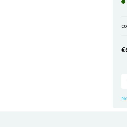
c
€
Ne