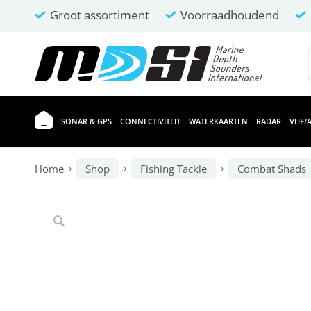
Groot assortiment
Voorraadhoudend
SONAR & GPS
CONNECTIVITEIT
WATERKAARTEN
RADAR
VHF/A
Home
Shop
Fishing Tackle
Combat Shads