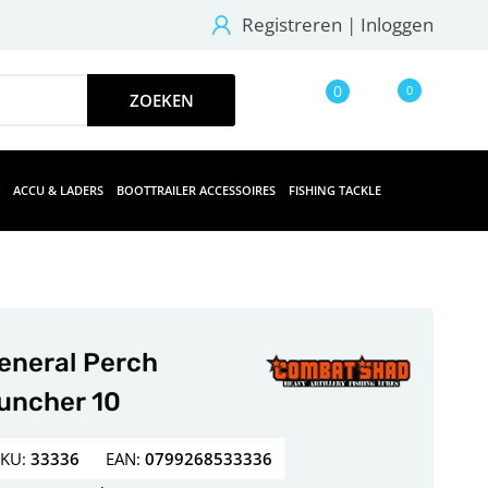
Registreren
|
Inloggen
0
0
ACCU & LADERS
BOOTTRAILER ACCESSOIRES
FISHING TACKLE
eneral Perch
uncher 10
SKU:
33336
EAN:
0799268533336