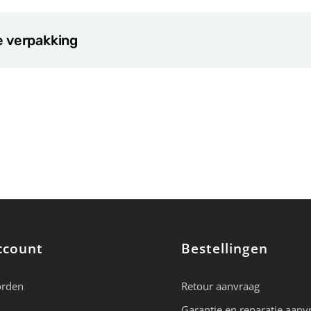
e verpakking
ccount
Bestellingen
orden
Retour aanvraag
Garantie en reparatie aanv