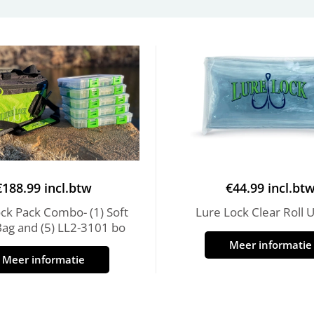
€
188.99
incl.btw
€
44.99
incl.bt
ck Pack Combo- (1) Soft
Lure Lock Clear Roll 
Bag and (5) LL2-3101 bo
Meer informatie
Meer informatie