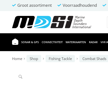
Groot assortiment
Voorraadhoudend
SONAR & GPS
CONNECTIVITEIT
WATERKAARTEN
RADAR
VHF/A
Home
Shop
Fishing Tackle
Combat Shads