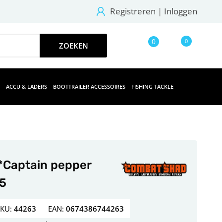
Registreren
|
Inloggen
0
0
ACCU & LADERS
BOOTTRAILER ACCESSOIRES
FISHING TACKLE
*Captain pepper
.5
SKU:
44263
EAN:
0674386744263