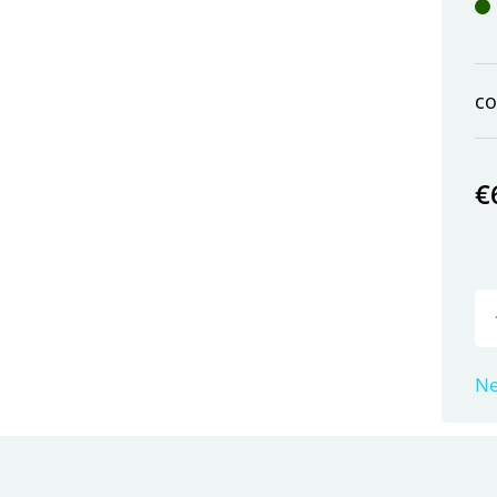
c
€
Ne