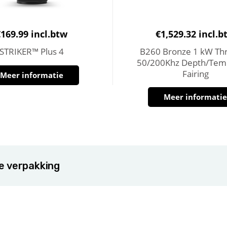
€
169.99
incl.btw
€
1,529.32
incl.b
STRIKER™ Plus 4
B260 Bronze 1 kW Thr
50/200Khz Depth/Tem
Fairing
Meer informatie
Meer informati
de verpakking