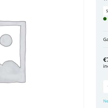
G
€
in
Ne