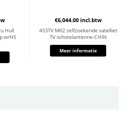
tw
€
6,044.00
incl.btw
u Hull
45STV MK2 zelfzoekende satelliet
p w/HS
TV schotelantenne-CHIN
Meer informatie
e