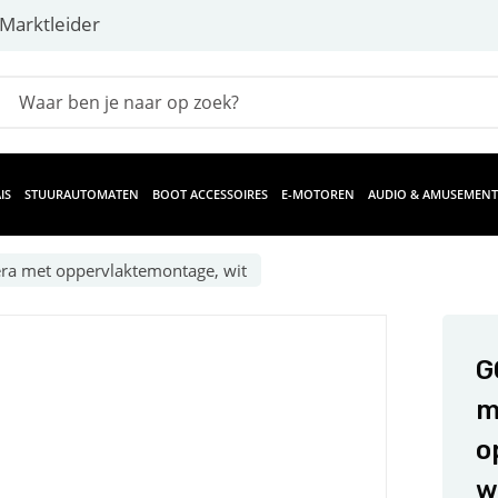
Marktleider
IS
STUURAUTOMATEN
BOOT ACCESSOIRES
E-MOTOREN
AUDIO & AMUSEMENT
a met oppervlaktemontage, wit
G
m
o
w