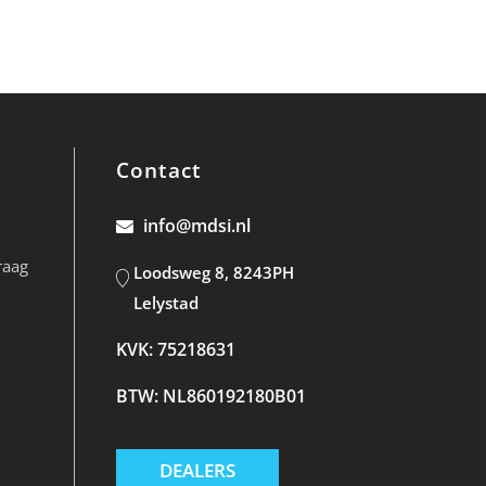
Contact
info@mdsi.nl
raag
Loodsweg 8, 8243PH
Lelystad
KVK: 75218631
BTW: NL860192180B01
DEALERS