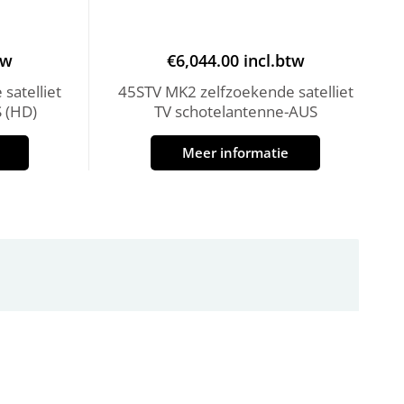
tw
€
6,044.00
incl.btw
satelliet
45STV MK2 zelfzoekende satelliet
 (HD)
TV schotelantenne-AUS
Meer informatie