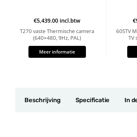
€
5,439.00
incl.btw
€
T270 vaste Thermische camera
60STV MK
(640×480, 9Hz, PAL)
TV 
Meer informatie
Beschrijving
Specificatie
In d