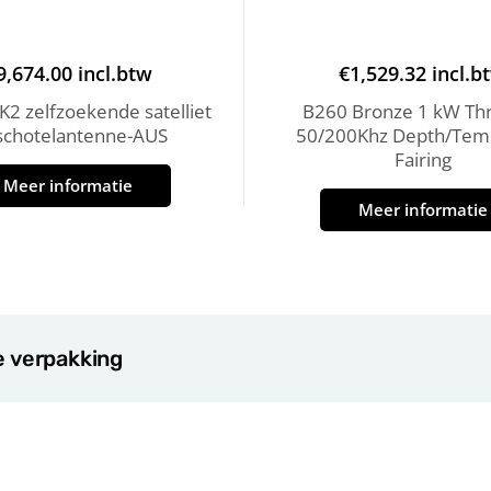
9,674.00
incl.btw
€
1,529.32
incl.b
2 zelfzoekende satelliet
B260 Bronze 1 kW Thr
schotelantenne-AUS
50/200Khz Depth/Tem
Fairing
Meer informatie
Meer informatie
e verpakking