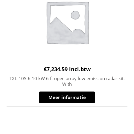
€
7,234.59
incl.btw
TXL-10S-6 10 kW 6 ft open array low emission radar kit.
With
Meer informatie