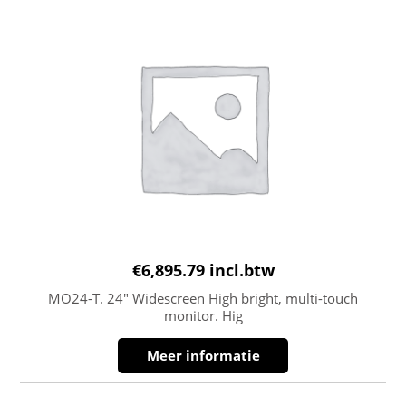
€
6,895.79
incl.btw
MO24-T. 24″ Widescreen High bright, multi-touch
monitor. Hig
Meer informatie