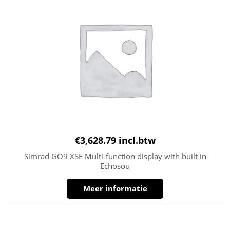
€
3,628.79
incl.btw
Simrad GO9 XSE Multi-function display with built in
Echosou
Meer informatie