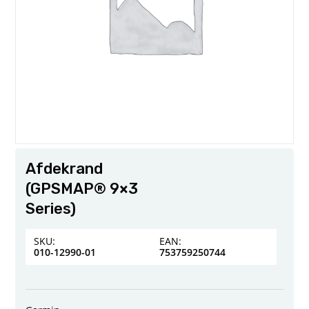
Afdekrand
(GPSMAP® 9×3
Series)
SKU:
EAN:
010-12990-01
753759250744