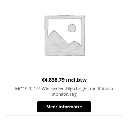
€
4,838.79
incl.btw
MO19-T. 19″ Widescreen High bright, multi-touch
monitor. Hig
Meer informatie