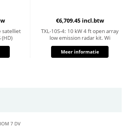
tw
€
6,709.45
incl.btw
satelliet
TXL-10S-4: 10 kW 4 ft open array
 (HD)
low emission radar kit. Wi
e
Meer informatie
AXIOM 7 DV