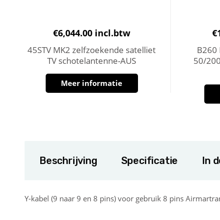
€
6,044.00
incl.btw
€
45STV MK2 zelfzoekende satelliet
B260 
TV schotelantenne-AUS
50/20
Meer informatie
Beschrijving
Specificatie
In 
Y-kabel (9 naar 9 en 8 pins) voor gebruik 8 pins Airmar