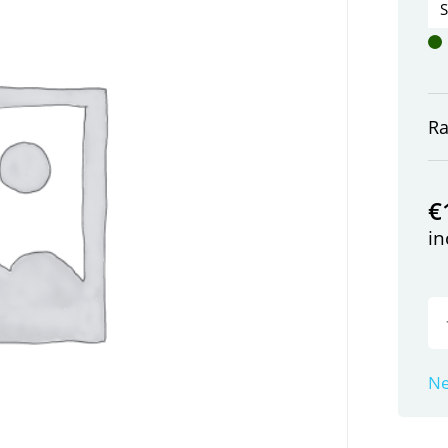
R
€
in
Ne