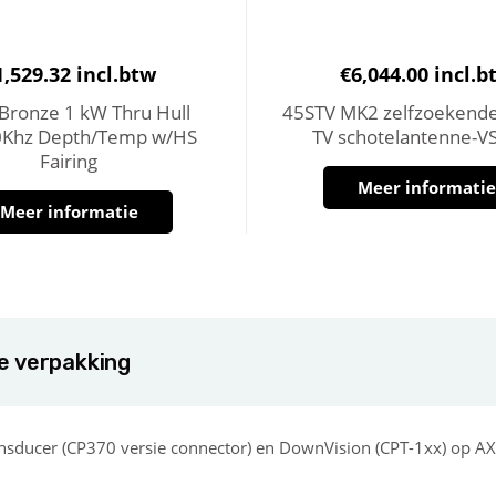
1,529.32
incl.btw
€
6,044.00
incl.b
Bronze 1 kW Thru Hull
45STV MK2 zelfzoekende 
0Khz Depth/Temp w/HS
TV schotelantenne-VS
Fairing
Meer informati
Meer informatie
de verpakking
transducer (CP370 versie connector) en DownVision (CPT-1xx) op 