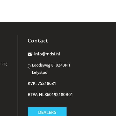
Contact
info@mdsi.nl
raag
Loodsweg 8, 8243PH
Lelystad
KVK: 75218631
BTW: NL860192180B01
DEALERS