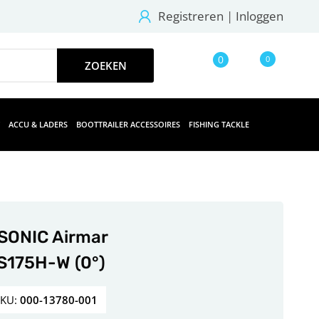
Registreren
|
Inloggen
0
0
ACCU & LADERS
BOOTTRAILER ACCESSOIRES
FISHING TACKLE
SONIC Airmar
S175H-W (0°)
SKU:
000-13780-001