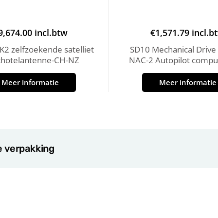
9,674.00
incl.btw
€
1,571.79
incl.b
2 zelfzoekende satelliet
SD10 Mechanical Drive 
chotelantenne-CH-NZ
NAC-2 Autopilot comput
Meer informatie
Meer informatie
e verpakking