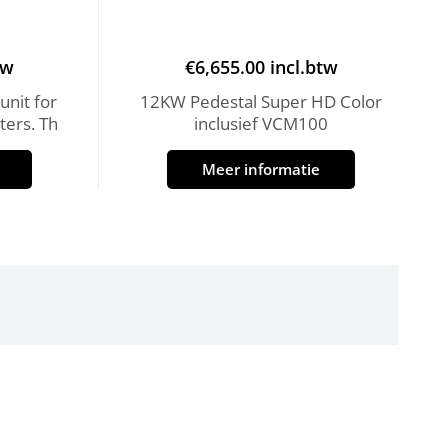
tw
€
6,655.00
incl.btw
unit for
12KW Pedestal Super HD Color
ers. Th
inclusief VCM100
Meer informatie