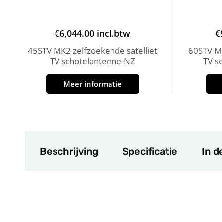
€
6,044.00
incl.btw
€
45STV MK2 zelfzoekende satelliet
60STV MK
TV schotelantenne-NZ
TV s
Meer informatie
Beschrijving
Specificatie
In d