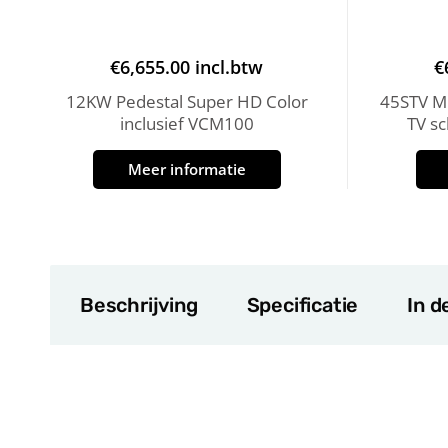
€
6,655.00
incl.btw
€
12KW Pedestal Super HD Color
45STV MK
inclusief VCM100
TV s
Meer informatie
Beschrijving
Specificatie
In d