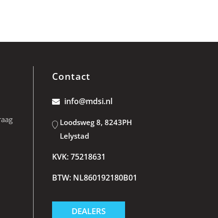
Contact
info@mdsi.nl
raag
Loodsweg 8, 8243PH
Lelystad
KVK: 75218631
BTW: NL860192180B01
DEALERS