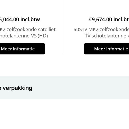
6,044.00
incl.btw
€
9,674.00
incl.b
2 zelfzoekende satelliet
60STV MK2 zelfzoekende 
chotelantenne-VS (HD)
TV schotelantenne
Meer informatie
Meer informatie
e verpakking