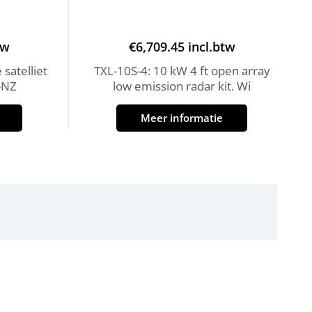
tw
€
6,709.45
incl.btw
satelliet
TXL-10S-4: 10 kW 4 ft open array
-NZ
low emission radar kit. Wi
Meer informatie