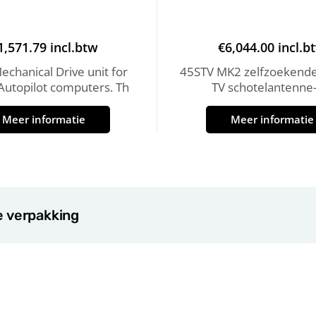
1,571.79
incl.btw
€
6,044.00
incl.b
chanical Drive unit for
45STV MK2 zelfzoekende 
utopilot computers. Th
TV schotelantenne
Meer informatie
Meer informatie
e verpakking