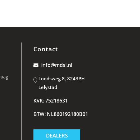
Contact
info@mdsi.nl
raag
Loodsweg 8, 8243PH
Lelystad
KVK: 75218631
BTW: NL860192180B01
DEALERS