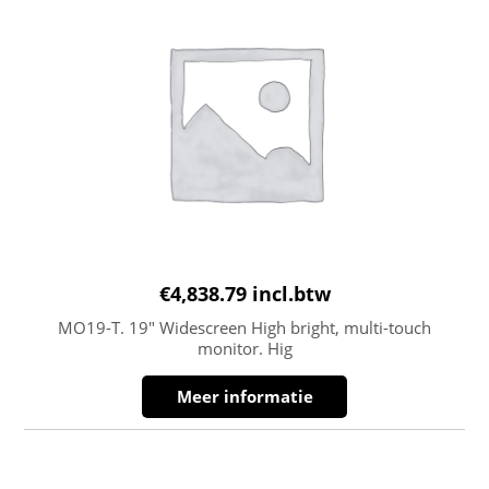
€
4,838.79
incl.btw
MO19-T. 19″ Widescreen High bright, multi-touch
monitor. Hig
Meer informatie