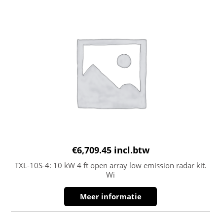
€
6,709.45
incl.btw
TXL-10S-4: 10 kW 4 ft open array low emission radar kit.
Wi
Meer informatie