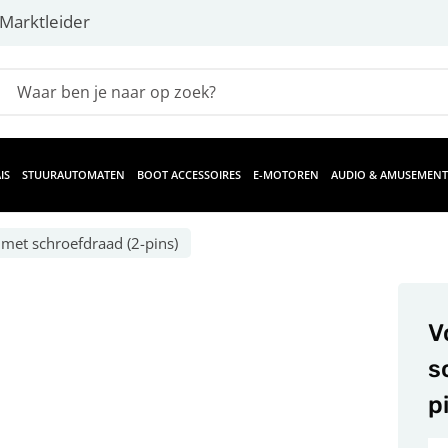
Marktleider
IS
STUURAUTOMATEN
BOOT ACCESSOIRES
E-MOTOREN
AUDIO & AMUSEMENT
met schroefdraad (2-pins)
V
s
p