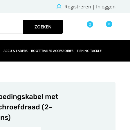
Registreren
|
Inloggen
0
0
ACCU & LADERS
BOOTTRAILER ACCESSOIRES
FISHING TACKLE
oedingskabel met
chroefdraad (2-
ins)