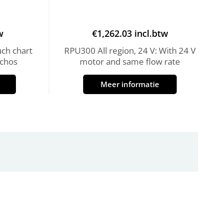
w
€
1,262.03
incl.btw
uch chart
RPU300 All region, 24 V: With 24 V
Echos
motor and same flow rate
Meer informatie