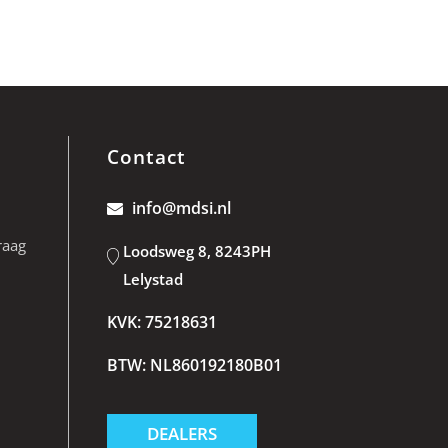
Contact
info@mdsi.nl
raag
Loodsweg 8, 8243PH
Lelystad
KVK: 75218631
BTW: NL860192180B01
DEALERS