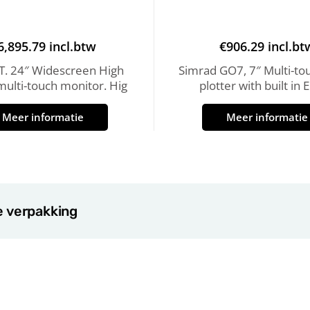
6,895.79
incl.btw
€
906.29
incl.bt
. 24″ Widescreen High
Simrad GO7, 7″ Multi-to
 multi-touch monitor. Hig
plotter with built in 
Meer informatie
Meer informatie
e verpakking