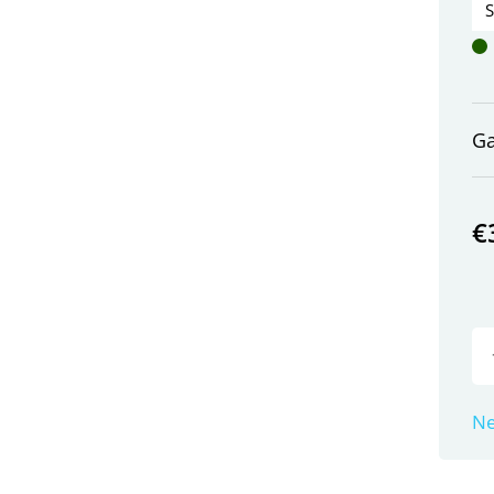
G
€
Ne