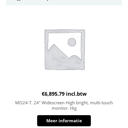
€
6,895.79
incl.btw
MO24-T. 24″ Widescreen High bright, multi-touch
monitor. Hig
Meer informatie