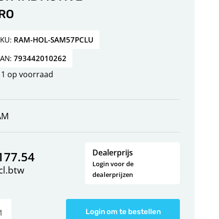
RO
SKU:
RAM-HOL-SAM57PCLU
EAN:
793442010262
1 op voorraad
AM
Dealerprijs
177.54
Login voor de
cl.btw
dealerprijzen
Login om te bestellen