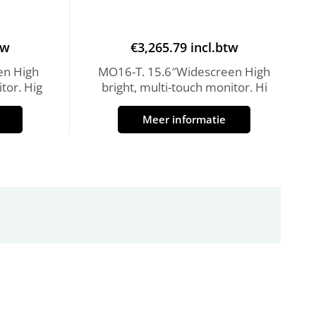
tw
€
3,265.79
incl.btw
en High
MO16-T. 15.6″Widescreen High
tor. Hig
bright, multi-touch monitor. Hi
Meer informatie