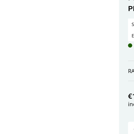
P
R
€
in