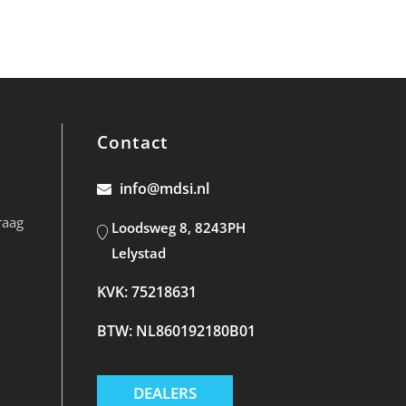
Contact
info@mdsi.nl
raag
Loodsweg 8, 8243PH
Lelystad
KVK: 75218631
BTW: NL860192180B01
DEALERS