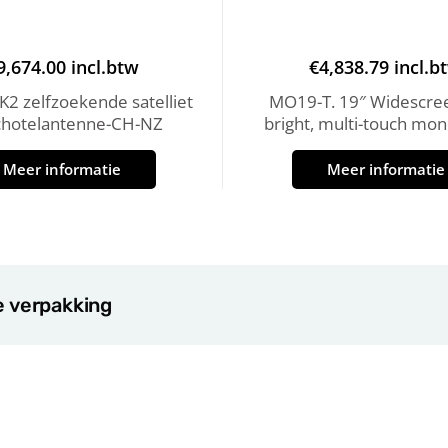
9,674.00
incl.btw
€
4,838.79
incl.b
2 zelfzoekende satelliet
MO19-T. 19″ Widescre
chotelantenne-CH-NZ
bright, multi-touch moni
Meer informatie
Meer informatie
e verpakking