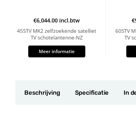
€
6,044.00
incl.btw
€
45STV MK2 zelfzoekende satelliet
60STV MK
TV schotelantenne-NZ
TV s
Meer informatie
Beschrijving
Specificatie
In d