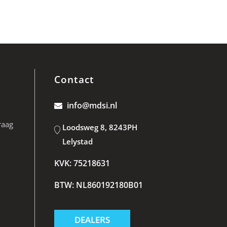
Contact
info@mdsi.nl
raag
Loodsweg 8, 8243PH
Lelystad
KVK: 75218631
BTW: NL860192180B01
DEALERS