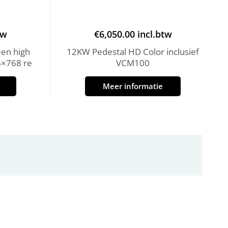
tw
€
6,050.00
incl.btw
en high
12KW Pedestal HD Color inclusief
6×768 re
VCM100
Meer informatie