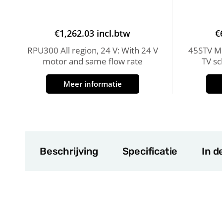
€
1,262.03
incl.btw
€
RPU300 All region, 24 V: With 24 V
45STV MK
motor and same flow rate
TV s
Meer informatie
Beschrijving
Specificatie
In d