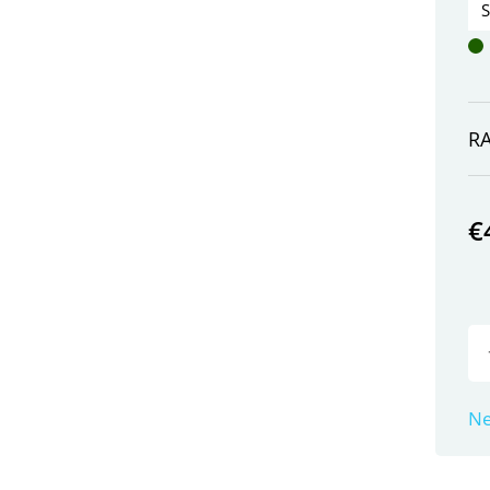
R
€
Ne