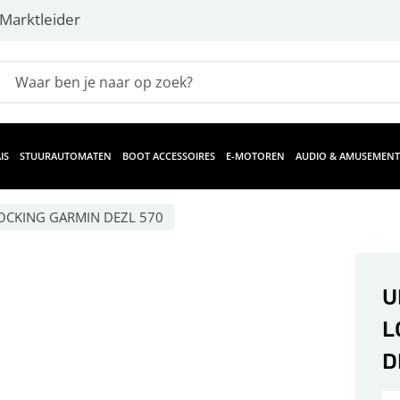
Marktleider
IS
STUURAUTOMATEN
BOOT ACCESSOIRES
E-MOTOREN
AUDIO & AMUSEMENT
OCKING GARMIN DEZL 570
U
L
D