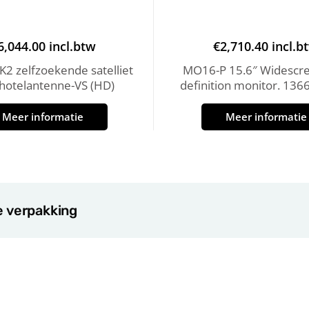
6,044.00
incl.btw
€
2,710.40
incl.b
2 zelfzoekende satelliet
MO16-P 15.6″ Widescre
chotelantenne-VS (HD)
definition monitor. 136
Meer informatie
Meer informatie
e verpakking