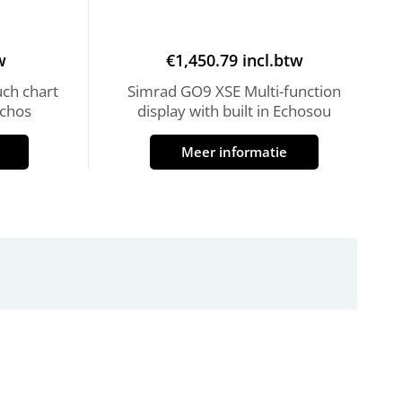
w
€
1,450.79
incl.btw
uch chart
Simrad GO9 XSE Multi-function
Echos
display with built in Echosou
Meer informatie