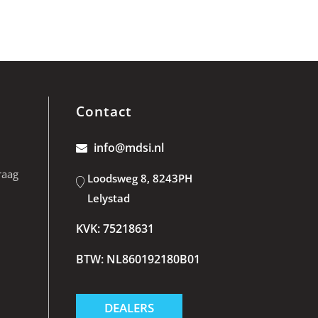
Contact
info@mdsi.nl
raag
Loodsweg 8, 8243PH
Lelystad
KVK: 75218631
BTW: NL860192180B01
DEALERS