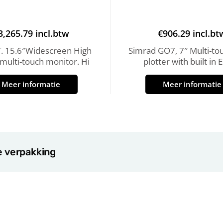
3,265.79
incl.btw
€
906.29
incl.bt
. 15.6″Widescreen High
Simrad GO7, 7″ Multi-to
 multi-touch monitor. Hi
plotter with built in 
Meer informatie
Meer informatie
e verpakking