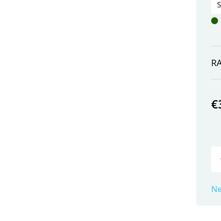
R
€
Ne