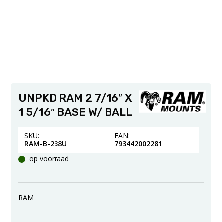
UNPKD RAM 2 7/16″ X
1 5/16″ BASE W/ BALL
SKU:
EAN:
RAM-B-238U
793442002281
op voorraad
RAM