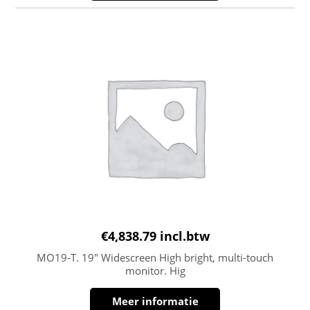
€
4,838.79
incl.btw
MO19-T. 19″ Widescreen High bright, multi-touch
monitor. Hig
Meer informatie