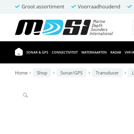
Groot assortiment
Voorraadhoudend
SONAR & GPS
CONNECTIVITEIT
WATERKAARTEN
RADAR
VHF/A
Home
Shop
Sonar/GPS
Transducer