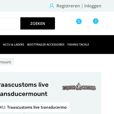
Registreren
|
Inloggen
0
0
ACCU & LADERS
BOOTTRAILER ACCESSOIRES
FISHING TACKLE
rmount
raascustoms live
ransducermount
SKU:
Traascustoms live transducermo