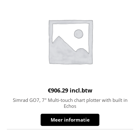
€
906.29
incl.btw
Simrad GO7, 7″ Multi-touch chart plotter with built in
Echos
Meer informatie