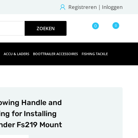
Registreren
|
Inloggen
0
0
ACCU & LADERS
BOOTTRAILER ACCESSOIRES
FISHING TACKLE
owing Handle and
ing for Installing
nder Fs219 Mount