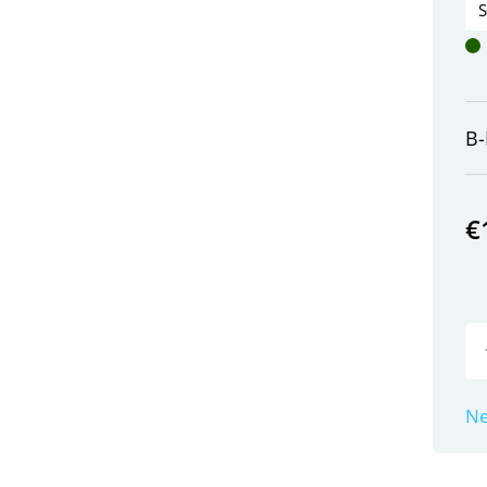
B-
€
Ne