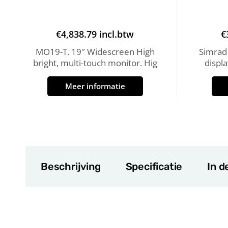
€
4,838.79
incl.btw
€
MO19-T. 19″ Widescreen High
Simrad
bright, multi-touch monitor. Hig
displa
Meer informatie
Beschrijving
Specificatie
In d