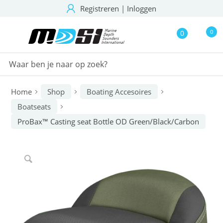
Registreren
|
Inloggen
0
0
Home
Shop
Boating Accesoires
Boatseats
ProBax™ Casting seat Bottle OD Green/Black/Carbon