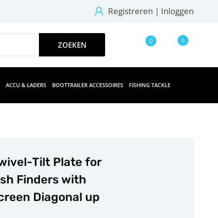
Registreren
|
Inloggen
0
0
ACCU & LADERS
BOOTTRAILER ACCESSOIRES
FISHING TACKLE
wivel-Tilt Plate for
ish Finders with
creen Diagonal up