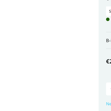
B-
€
Ne