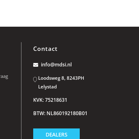
Contact
info@mdsi.nl
raag
Loodsweg 8, 8243PH
Lelystad
KVK: 75218631
BTW: NL860192180B01
DEALERS