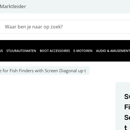
Marktleider
IS
STUURAUTOMATEN
BOOT ACCESSOIRES
E-MOTOREN
AUDIO & AMUSEMENT
te for Fish Finders with Screen Diagonal up t
S
F
S
t