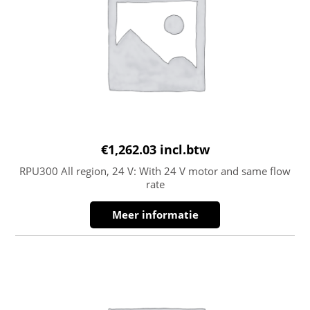
€
1,262.03
incl.btw
RPU300 All region, 24 V: With 24 V motor and same flow
rate
Meer informatie