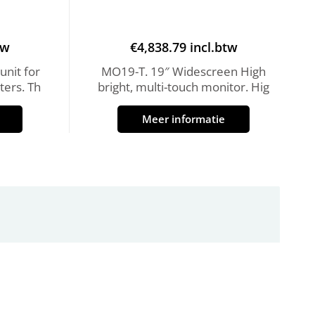
tw
€
4,838.79
incl.btw
unit for
MO19-T. 19″ Widescreen High
ers. Th
bright, multi-touch monitor. Hig
Meer informatie