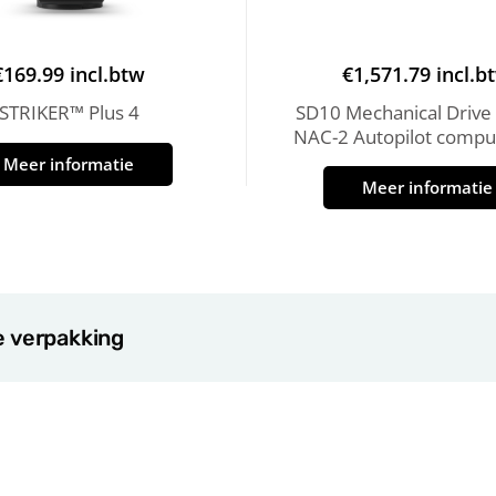
€
169.99
incl.btw
€
1,571.79
incl.b
STRIKER™ Plus 4
SD10 Mechanical Drive 
NAC-2 Autopilot comput
Meer informatie
Meer informatie
e verpakking