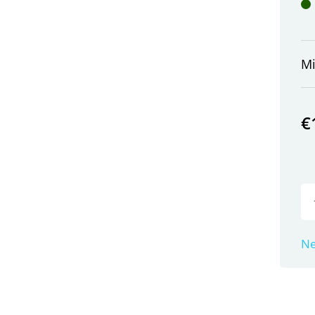
M
€
Ne