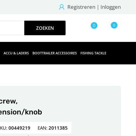
Registreren
|
Inloggen
0
0
ACCU & LADERS
BOOTTRAILER ACCESSOIRES
FISHING TACKLE
crew,
ension/knob
SKU:
00449219
EAN:
2011385