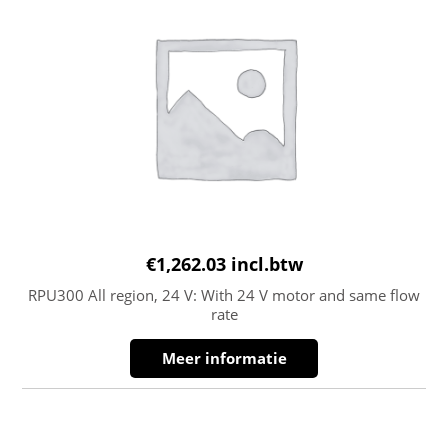
€
1,262.03
incl.btw
RPU300 All region, 24 V: With 24 V motor and same flow
rate
Meer informatie