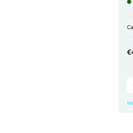
C
€
Ne