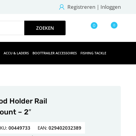
Registreren
|
Inloggen
0
0
ACCU & LADERS
BOOTTRAILER ACCESSOIRES
FISHING TACKLE
od Holder Rail
ount – 2″
SKU:
00449733
EAN:
029402032389