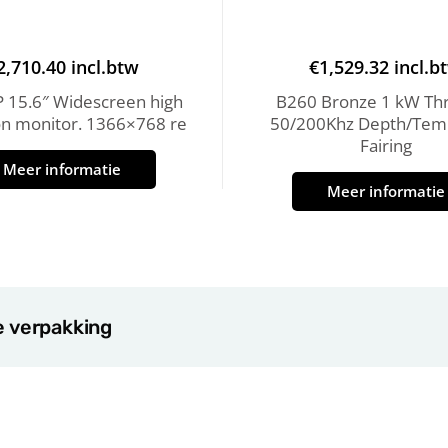
2,710.40
incl.btw
€
1,529.32
incl.b
 15.6″ Widescreen high
B260 Bronze 1 kW Thr
ion monitor. 1366×768 re
50/200Khz Depth/Tem
Fairing
Meer informatie
Meer informatie
e verpakking