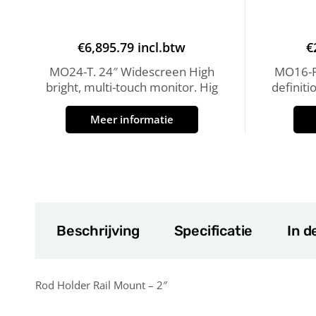
€
6,895.79
incl.btw
€
MO24-T. 24″ Widescreen High
MO16-P
bright, multi-touch monitor. Hig
definit
Meer informatie
Beschrijving
Specificatie
In d
Rod Holder Rail Mount – 2″