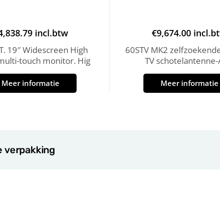
4,838.79
incl.btw
€
9,674.00
incl.b
. 19″ Widescreen High
60STV MK2 zelfzoekende 
 multi-touch monitor. Hig
TV schotelantenne
Meer informatie
Meer informatie
e verpakking