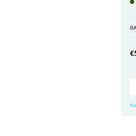
R
€
Ne