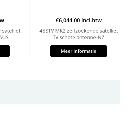
tw
€
6,044.00
incl.btw
satelliet
45STV MK2 zelfzoekende satelliet
-AUS
TV schotelantenne-NZ
Meer informatie