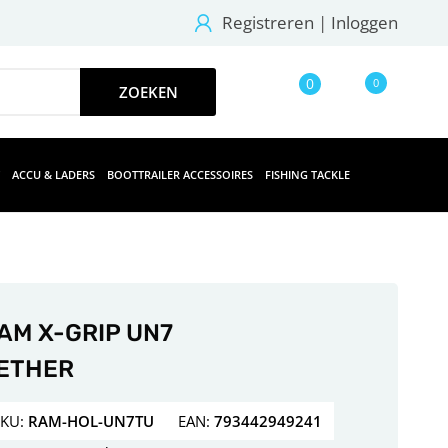
Registreren
|
Inloggen
0
0
ACCU & LADERS
BOOTTRAILER ACCESSOIRES
FISHING TACKLE
AM X-GRIP UN7
ETHER
SKU:
RAM-HOL-UN7TU
EAN:
793442949241