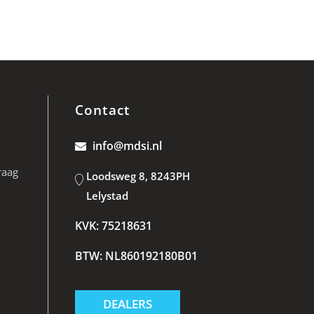
Contact
info@mdsi.nl
raag
Loodsweg 8, 8243PH
Lelystad
KVK: 75218631
BTW: NL860192180B01
DEALERS