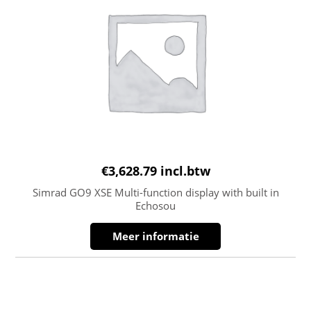
€
3,628.79
incl.btw
Simrad GO9 XSE Multi-function display with built in
Echosou
Meer informatie